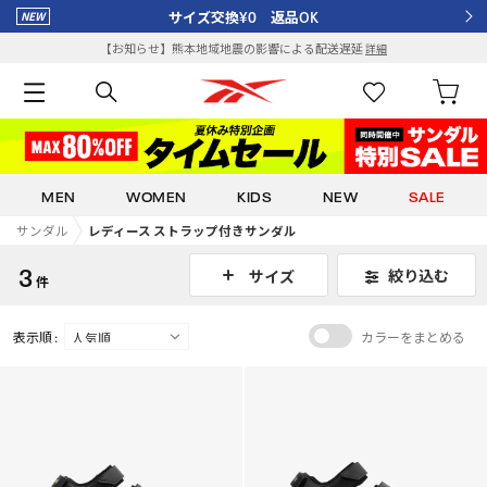
サイズ交換¥0 返品OK
【お知らせ】熊本地域地震の影響による配送遅延
詳細
MEN
WOMEN
KIDS
NEW
SALE
サンダル
レディース ストラップ付きサンダル
3
絞り込む
サイズ
件
表示順 :
カラーをまとめる