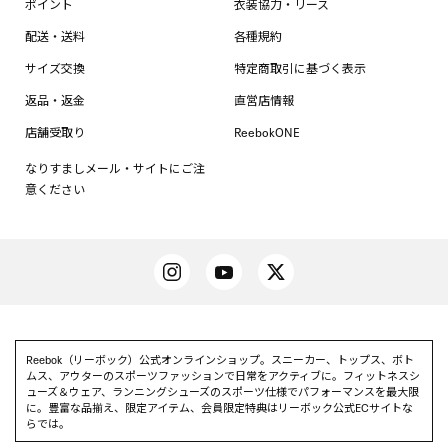
ポイント
衣装協力・リース
配送・送料
各種規約
サイズ交換
特定商取引に基づく表示
返品・返金
直営店情報
店舗受取り
ReebokONE
なりすましメール・サイトにご注
意ください
Reebok（リーボック）公式オンラインショップ。スニーカー、トップス、ボト
ムス、アウターのスポーツファッションで日常をアクティブに。フィットネスシ
ューズ＆ウェア、ランニングシューズのスポーツ仕様でパフォーマンスを最大限
に。豊富な品揃え、限定アイテム、会員限定特典はリーボック公式ECサイトな
らでは。