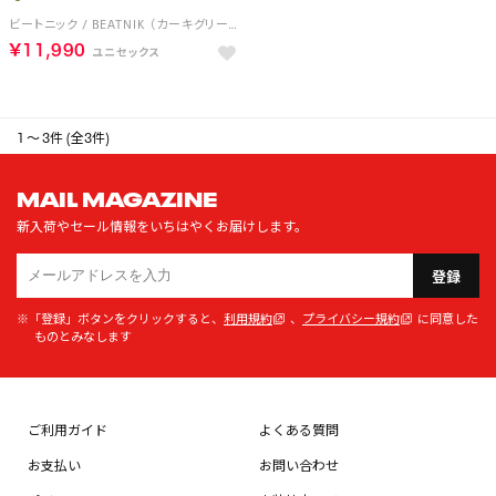
ビートニック / BEATNIK （カーキグリーン）
￥11,990
1 ～ 3件 (全3件)
MAIL MAGAZINE
新入荷やセール情報をいちはやくお届けします。
登録
※「登録」ボタンをクリックすると、
利用規約
、
プライバシー規約
に同意した
ものとみなします
ご利用ガイド
よくある質問
お支払い
お問い合わせ