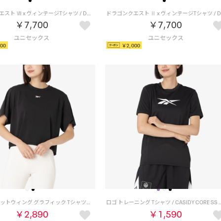
ドラゴンクエスト Ⅶ x ヴィンテージTシャツ / DRAGON QUEST Ⅶ x VINTAGE TEE 【返品不可商品】 （ブラック/ライムグリーン）
￥7,700
￥7,700
00
￥2,000
ラックス バットウィング グラフィック Tシャツ / LUX BATWING GRAPHIC T-SHIRT （ブラック）
ロゴ トレーニング Tシャツ / CASIDY C
￥2,890
￥1,590