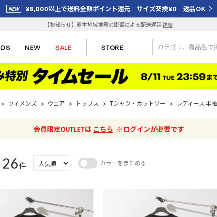
¥8,000以上で送料全額ポイント還元 サイズ交換¥0 返品OK
【お知らせ】熊本地域地震の影響による配送遅延
詳細
IDS
NEW
SALE
STORE
>
ウィメンズ
>
ウェア
>
トップス
>
Tシャツ・カットソー
>
レディース 半袖
会員限定OUTLETは
こちら
※ログインが必要です
26
カラーをまとめる
：
件