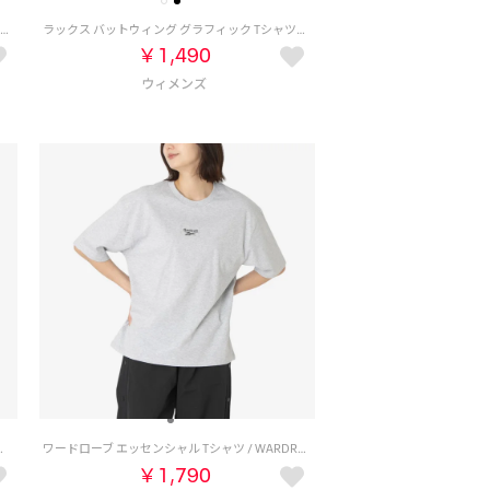
ドラゴンクエスト Ⅱ x ヴィンテージTシャツ / DRAGON QUEST Ⅱ x VINTAGE TEE 【返品不可商品】 （ブラック/ブルー）
ラックス バットウィング グラフィック Tシャツ / LUX BATWING GRAPHIC T-SHIRT （ホワイト）
￥1,490
ORE SS TOP （ブラック）
ワードローブ エッセンシャル Tシャツ / WARDROBE ESSENTIALS T-SHIRT （グレー）
￥1,790