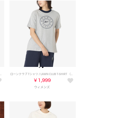
ロップド Tシャツ / WARDROBE ESSENTIALS CROPPED T-SHIRT （グレー）
ローンクラブ Tシャツ / LAWN CLUB T-SHIRT （グレー）
￥1,999