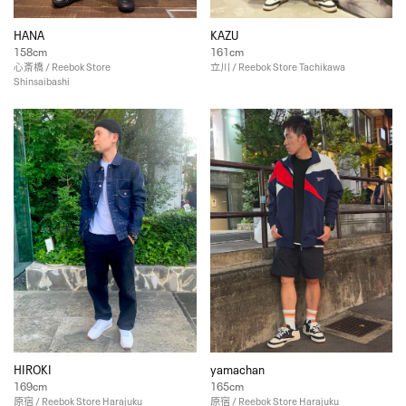
HANA
KAZU
158cm
161cm
心斎橋 / Reebok Store
立川 / Reebok Store Tachikawa
Shinsaibashi
HIROKI
yamachan
169cm
165cm
原宿 / Reebok Store Harajuku
原宿 / Reebok Store Harajuku