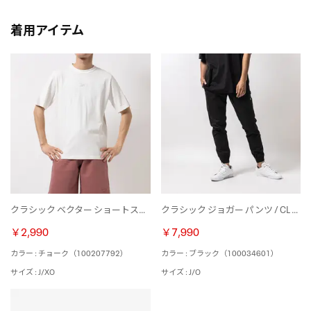
着用アイテム
クラシック ベクター ショートスリーブ Tシャツ / CL BV SS TEE （チョーク）
クラシック ジョガー パンツ / CL WDE WOVEN JOGGER （ブラック）
￥2,990
￥7,990
カラー : チョーク（100207792）
カラー : ブラック（100034601）
サイズ : J/XO
サイズ : J/O