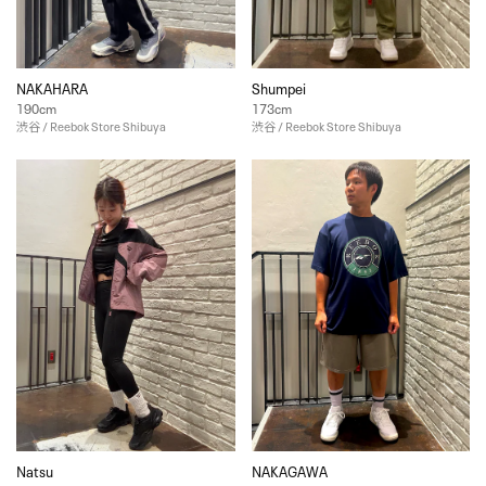
NAKAHARA
Shumpei
190cm
173cm
渋谷 / Reebok Store Shibuya
渋谷 / Reebok Store Shibuya
Natsu
NAKAGAWA