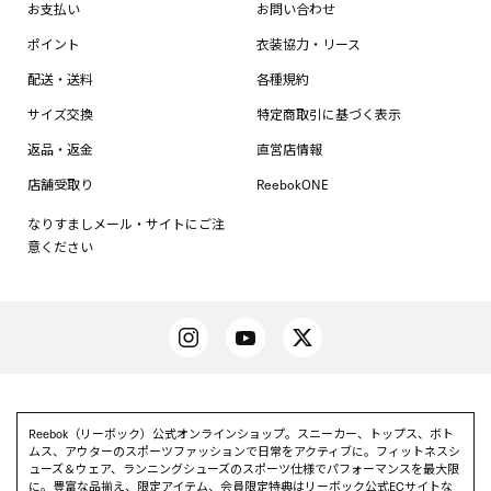
お支払い
お問い合わせ
ポイント
衣装協力・リース
配送・送料
各種規約
サイズ交換
特定商取引に基づく表示
返品・返金
直営店情報
店舗受取り
ReebokONE
なりすましメール・サイトにご注
意ください
Reebok（リーボック）公式オンラインショップ。スニーカー、トップス、ボト
ムス、アウターのスポーツファッションで日常をアクティブに。フィットネスシ
ューズ＆ウェア、ランニングシューズのスポーツ仕様でパフォーマンスを最大限
に。豊富な品揃え、限定アイテム、会員限定特典はリーボック公式ECサイトな