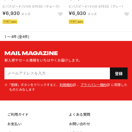
ビバスピード/VIVA SPEED （チョーク）
ビバスピード/VIVA SPEED （グレー）
￥6,930
￥6,930
20
20
1 ～ 4件 (全4件)
MAIL MAGAZINE
新入荷やセール情報をいちはやくお届けします。
登録
※「登録」ボタンをクリックすると、
利用規約
、
プライバシー規約
に同意した
ものとみなします
ご利用ガイド
よくある質問
お支払い
お問い合わせ