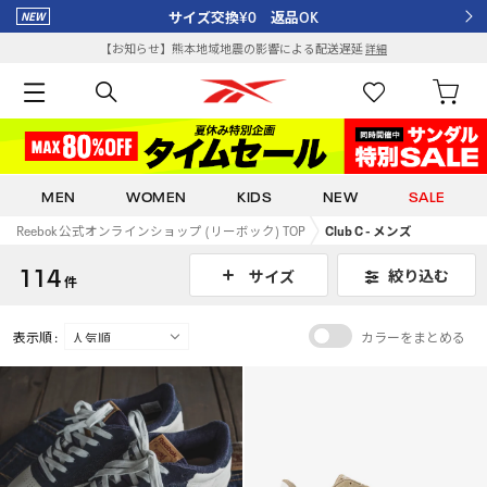
サイズ交換¥0 返品OK
【お知らせ】熊本地域地震の影響による配送遅延
詳細
MEN
WOMEN
KIDS
NEW
SALE
Reebok 公式オンラインショップ (リーボック) TOP
Club C - メンズ
114
絞り込む
サイズ
件
表示順 :
カラーをまとめる