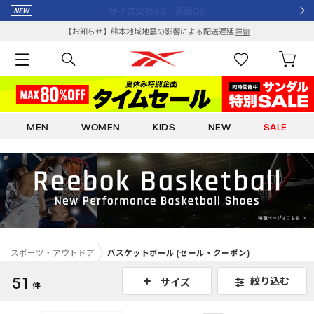
¥8,000以上で送料全額ポイント還元
【お知らせ】熊本地域地震の影響による配送遅延
詳細
MEN
WOMEN
KIDS
NEW
SALE
スポーツ・アウトドア
バスケットボール (セール・クーポン)
51
絞り込む
サイズ
件