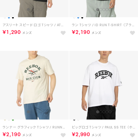
スターズ グラフィック Tシャツ / STARS GRAPHIC TEE （ホワイト）
アイデンティティー ビッグロゴ Tシャツ / IDENTITY BIG LOGO TEE （グレー）
￥2,190
￥2,190