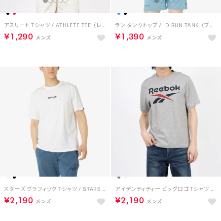
Reebok Swimwear MENS水陸Tシャツ （ブラック）
クラブ グラフィック Tシャツ / CLUB GRAPHIC TEE （ブルー）
￥1,925
￥2,190