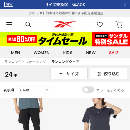
サイズ交換¥0 返品OK
【お知らせ】熊本地域地震の影響による配送遅延
詳細
MEN
WOMEN
KIDS
NEW
SALE
ランニング・ウォーキング
ランニングウェア
24
絞り込む
サイズ
件
表示順 :
カラーをまとめる