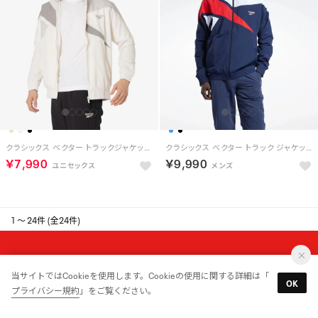
クラシックス ベクター トラックジャケット / Classics Vector Track Jacket （ホワイト）
クラシックス ベクター トラック ジャケット / Classics Vector Track Jacket （ベクターネイビー）
￥7,990
￥9,990
1 ～ 24件 (全24件)
MAIL MAGAZINE
当サイトではCookieを使用します。Cookieの使用に関する詳細は「
新入荷やセール情報をいちはやくお届けします。
OK
プライバシー規約
」をご覧ください。
登録