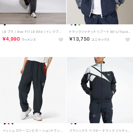
LB ブラ / Ree-FIT LB BRA （インクブラック）
トラックジャケット リブート 90’s/Track Jacket REBOOT 90’s （NAVY / LIGHT BLUE）
￥4,990
￥13,750
イッシュ カラーコンビネーショントラックパンツ / IS:SUE Color Combination Track Pants【返品不可商品】（RED）
クラシックス ベクター トラック ジャケット / Classics Vector Track Jacket （ナイトブラック）