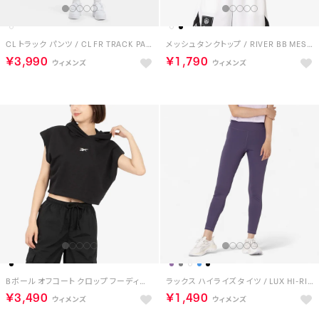
CL トラック パンツ / CL FR TRACK PANT （ヴィンテージチョーク）
メッシュ タンクトップ / RIVER BB MESH TANK （ホワイト）
￥3,990
￥1,790
Bボール オフコート クロップ フーディー / BBALL OFF COURT CROP HOODIE （ブラック）
ラックス ハイライズ タイツ / LUX HI-RISE TIGHT （パープル）
￥3,490
￥1,490