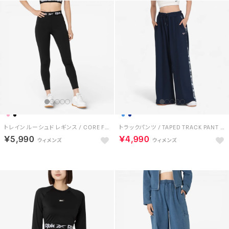
トレイン ルーシュド レギンス / CORE FITNESS TRAINING RUCHED LEGGING （ブラック）
トラックパンツ / TAPED TRACK PANT （ネイビー）
￥5,990
￥4,990