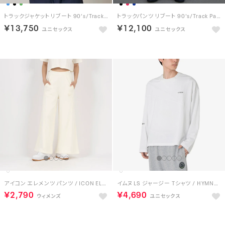
トラックジャケット リブート 90’s/Track Jacket REBOOT 90’s （NAVY / GREEN）
トラックパンツ リブート 90's/Track Pants REBOOT 90’s （NAVY）
￥13,750
￥12,100
アイコン エレメンツ パンツ / ICON ELEMENTS FT PANT （チョーク）
イムヌ LS ジャージー Tシャツ / HYMNE LS JERSEY TEE （ホワイト）
￥2,790
￥4,690