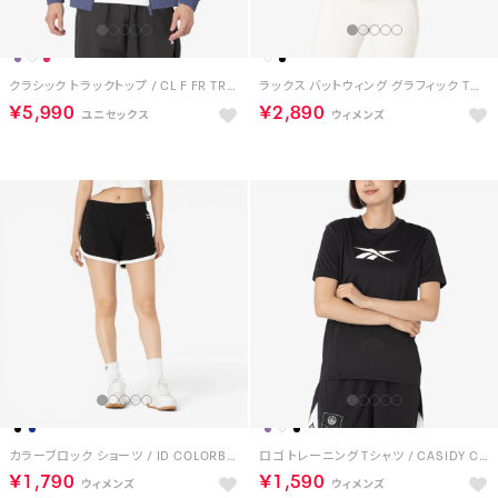
クラシック トラックトップ / CL F FR TRACKTOP （パープル/ブラック）
ラックス バットウィング グラフィック Tシャツ / LUX BATWING GRAPHIC T-SHIRT （ブラック）
￥5,990
￥2,890
カラーブロック ショーツ / ID COLORBLOCK SHORTS （ブラック）
ロゴ トレーニング Tシャツ / CASIDY CORE SS TOP （ブラック）
￥1,790
￥1,590