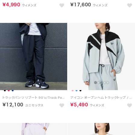
￥4,990
￥17,600
トラックパンツ リブート 90's/Track Pants REBOOT 90’s （BLACK）
アイコン オープンヘム トラックトップ / WOMEN'S ICON OPEN HEM TRACKTOP （ブルー）
￥12,100
￥5,490