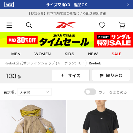
サイズ交換¥0 返品OK
【お知らせ】熊本地域地震の影響による配送遅延
詳細
MEN
WOMEN
KIDS
NEW
SALE
Reebok 公式オンラインショップ (リーボック) TOP
Reebok
133
絞り込む
サイズ
件
表示順 :
カラーをまとめる