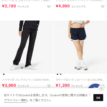
2カラーロゴ クロップド Tシャツ / SADIE 2 COLOUR LOGO CRW CROPPED SS TEE （ネイビー）
アイコン エレメンツ パンツ / ICON ELEMENTS PANT （シャドー）
￥2,190
￥4,990
ハイライズ フレアパンツ / CORE HIGH RISE BOOTCUT PANT （ブラック）
カラーブロック ショーツ / ID COLORBLOCK SHORTS （ネイビー）
￥3,990
￥1,290
当サイトではCookieを使用します。Cookieの使用に関する詳細は「
OK
プライバシー規約
」をご覧ください。