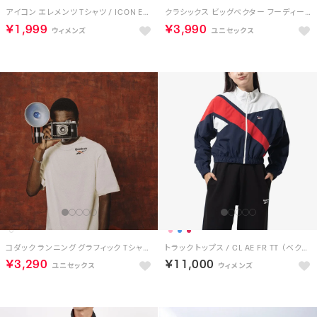
アイコン エレメンツ Tシャツ / ICON ELEMENTS TEE （ブラック）
クラシックス ビッグベクター フーディー / Classics Vector Hoodie （ベージュ）
￥1,999
￥3,990
コダック ランニング グラフィック Tシャツ / KODAK GRAPHIC RUN TEE （ヴィンテージチョーク）
トラック トップス / CL AE FR TT （ベクターネイビー）
￥3,290
￥11,000